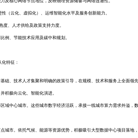
能力及核心网络节点地位，反映物理资源储备与网络连通性。
进性（云化、虚拟化）、运维智能化水平及服务创新能力。
成熟度、人才供给及政策支持力度。
用比例、节能技术应用及碳中和规划。
队化特征：
济基础、技术人才集聚和明确的政策引导，在规模、技术和服务上全面领
，并积极向云化、智能化演进。
等区域中心城市。这些城市数字经济活跃，承接一线城市算力需求外溢，
节点城市。依托气候、能源等资源优势，积极吸引大型数据中心项目落地