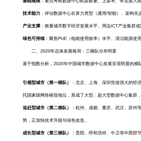
基础规模
：重点考察数据中心机架数量、上架率、带宽接入
技术能力
：评估数据中心在算力类型（通用/智能）、架构先
产业支撑
：衡量城市数字经济发展水平、周边ICT产业集群
绿色可持续
：聚焦PUE（电能使用效率）水平、清洁能源使
二、2020年总体发展格局：三梯队分布明显
基于指数分析，2020年中国城市数据中心发展呈现明显的梯
引领型城市（第一梯队）
：北京、上海、深圳凭借强大的经
托国家级网络枢纽地位，形成了大型、超大型数据中心集群
追赶型城市（第二梯队）
：杭州、成都、重庆、武汉、苏州
势，正加快技术升级与绿色改造。
成长型城市（第三梯队）
：贵阳、呼和浩特、中卫等中西部