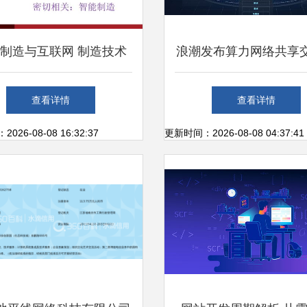
制造与互联网 制造技术
浪潮发布算力网络共享
新与网络信息技术的深远
心，助推算网产业生态
查看详情
查看详情
发展
新发展
26-08-08 16:32:37
更新时间：2026-08-08 04:37:41