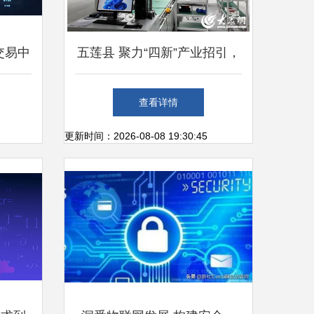
交易中
五莲县 聚力“四新”产业招引，
体系创
推动新一代信息技术产业实现
查看详情
新突破
更新时间：2026-08-08 19:30:45