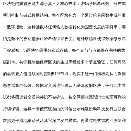
区块链的防篡改能力源于其三大核心技术：密码学哈希函数、分布式
共识机制与链式数据结构。每个区块包含一个通过哈希函数生成的唯
一数字指纹。这种函数将任何输入数据转化为固定长度的字符串，哪
怕是微小的改动也会让哈希值彻底改变。这种敏感性使得数据修改易
于被感知。\n区块链采用分布式存储，每个参与节点都保存完整的数
据副本。共识机制确保新区块的生成需经过多个节点验证，任何邪恶
的尝试要入侵必须同时控制51%节点，现实中这一门槛极高从而倒排
恶意试算的低效。数据写入后进行确认无法篡改旧区块；任何此类尝
试都将因违背全员的共识不被确认、被全网拒收逐渐消亡实现可靠的
持续保留。这样一来便突破自由的可信公示难题协助科技及行业联合
数据更平滑地移动激活其它深层发展模式。再通过链式结构回溯便利